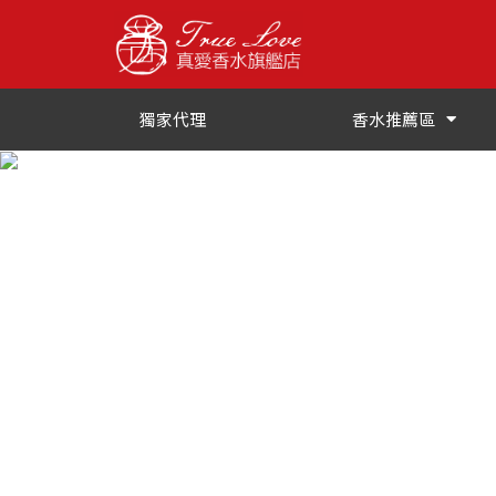
跳
至
主
要
獨家代理
香水推薦區
內
容