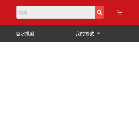
購
物
籃
香水批發
我的帳號