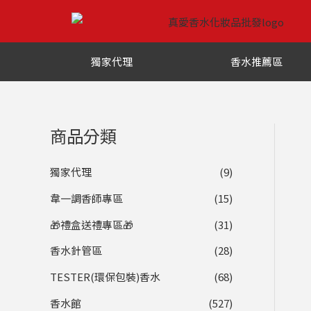
跳
至
主
獨家代理
香水推薦區
要
內
容
商品分類
獨家代理
(9)
韋一調香師專區
(15)
🎁禮盒送禮專區🎁
(31)
香水針管區
(28)
TESTER(環保包裝)香水
(68)
香水館
(527)