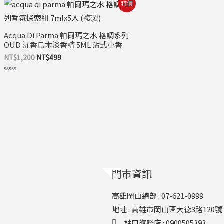
原
目
特價
始
前
價
價
格：
格：
Acqua Di Parma 帕爾瑪之水 格調系列
NT$1,200。
NT$499。
OUD 沉香烏木淡香精 5ML 沾式小香
NT$
1,200
NT$
499
評
分
0
滿
分
5
門市資訊
高雄岡山總部 : 07-621-0999
地址 : 高雄市岡山區大德3路120號
林口旗艦店​ : 0900505393