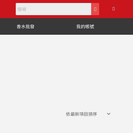
購
物
籃
香水批發
我的帳號