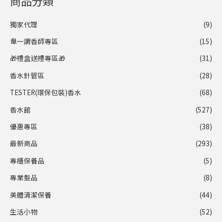
商品分類
獨家代理
(9)
韋一調香師專區
(15)
🎁禮盒送禮專區🎁
(31)
香水針管區
(28)
TESTER(環保包裝)香水
(68)
香水館
(527)
優惠專區
(38)
最新商品
(293)
專櫃保養品
(5)
專業髮品
(8)
美體清潔保養
(44)
生活小物
(52)