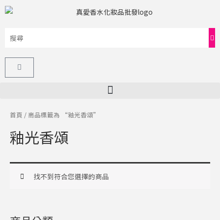
跳
至
主
要
內
購
容
物
籃
首頁
/ 商品標籤為 “釉光香頌”
釉光香頌
找不到符合您選擇的商品