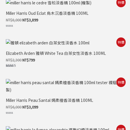
滿
原
目
特價
分
始
前
5
價
價
Miller Harris Oud Eclat 烏木沉香淡香精 100ML
格：
格：
NT$8,000。
NT$3,899。
NT$
8,000
NT$
3,899
評
分
0
滿
原
目
特價
分
始
前
5
價
價
Elizabeth Arden 雅頓 White Tea 白茶女性淡香水 100ML
格：
格：
NT$2,300。
NT$799。
NT$
2,300
NT$
799
評分
5.00
滿分 5
原
目
特價
始
前
價
價
格：
格：
NT$6,000。
NT$3,099。
Miller Harris Peau Santal 嫣柔檀香淡香精 100ML
NT$
6,000
NT$
3,099
評
分
0
滿
原
目
特價