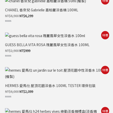
特價
始
前
價
價
CHANEL 香奈兒 Gabrielle 嘉柏麗淡香精 100ML
格：
格：
NT$6,900。
NT$6,299。
NT$
6,900
NT$
6,299
評
分
0
滿
原
目
特價
分
始
前
5
價
價
GUESS BELLA VITA ROSA 瑰麗風華女性淡香水 100ML
格：
格：
NT$2,900。
NT$999。
NT$
2,900
NT$
999
評
分
0
滿
原
目
特價
分
始
前
5
價
價
格：
格：
NT$6,000。
NT$2,099。
HERMES 愛馬仕 屋頂花園淡香水 100ML TESTER 環保包裝
NT$
6,000
NT$
2,099
評
分
0
滿
原
目
特價
分