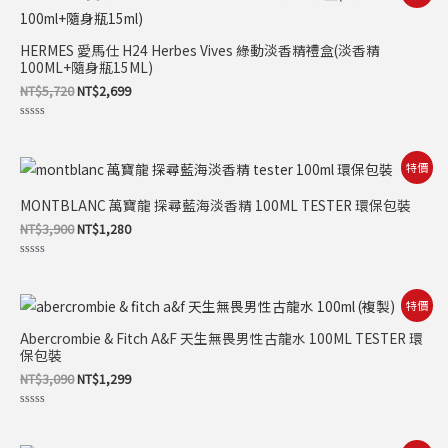
始
前
5
價
價
格：
格：
HERMES 愛馬仕 H24 Herbes Vives 綠動淡香精禮盒(淡香精
NT$5,720。
NT$2,699。
100ML+隨身瓶15ML)
NT$
5,720
NT$
2,699
評
分
0
滿
原
目
特價
分
始
前
5
價
價
MONTBLANC 萬寶龍 探尋藍海淡香精 100ML TESTER 環保包裝
格：
格：
NT$3,900。
NT$1,280。
NT$
3,900
NT$
1,280
評
分
0
滿
原
目
特價
分
始
前
5
價
價
Abercrombie & Fitch A&F 天生無畏男性古龍水 100ML TESTER 環
格：
格：
保包裝
NT$3,090。
NT$1,299。
NT$
3,090
NT$
1,299
評
分
0