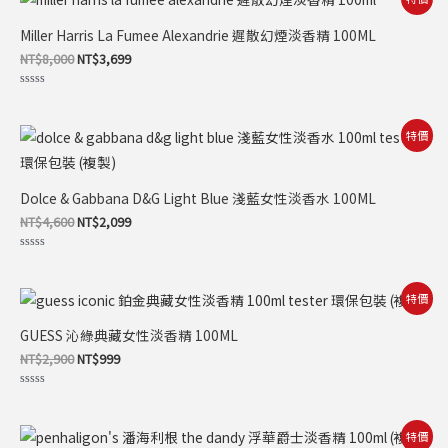
分
始
前
5
價
價
Miller Harris La Fumee Alexandrie 遲散幻煙淡香精 100ML
格：
格：
NT$8,000。
NT$3,699。
NT$
8,000
NT$
3,699
評
分
0
滿
原
目
特價
分
始
前
5
價
價
格：
格：
NT$4,600。
NT$2,099。
Dolce & Gabbana D&G Light Blue 淺藍女性淡香水 100ML
NT$
4,600
NT$
2,099
評
分
0
滿
原
目
特價
分
始
前
5
價
價
GUESS 沁綠典藏女性淡香精 100ML
格：
格：
NT$2,900。
NT$999。
NT$
2,900
NT$
999
評
分
0
滿
原
目
特價
分