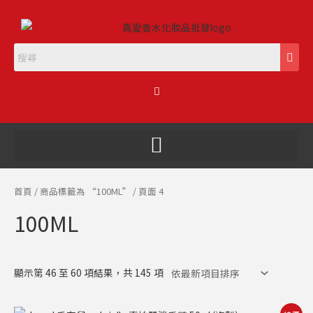
跳
至
主
要
內
購
容
物
籃
首頁
/
商品標籤為 “100ML”
/ 頁面 4
100ML
顯示第 46 至 60 項結果，共 145 項
原
目