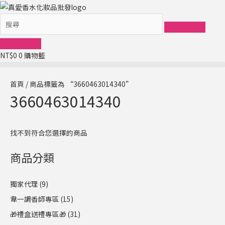
跳
至
主
要
NT$
0
0
購物籃
內
容
首頁
/ 商品標籤為 “3660463014340”
3660463014340
找不到符合您選擇的商品
商品分類
獨家代理
(9)
韋一調香師專區
(15)
🎁禮盒送禮專區🎁
(31)