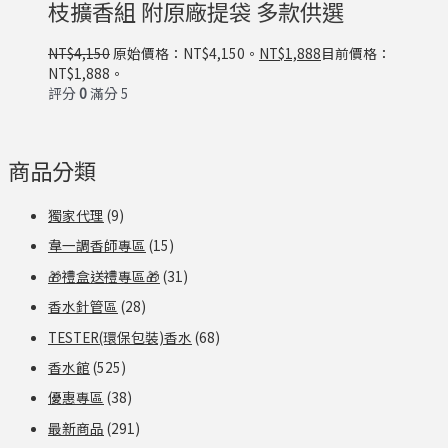
枝擴香組 附原廠提袋 多款供選
NT$
4,150
原始價格：NT$4,150。
NT$
1,888
目前價格：
NT$1,888。
評分
0
滿分 5
商品分類
獨家代理
(9)
韋一調香師專區
(15)
🎁禮盒送禮專區🎁
(31)
香水針管區
(28)
TESTER(環保包裝)香水
(68)
香水館
(525)
優惠專區
(38)
最新商品
(291)