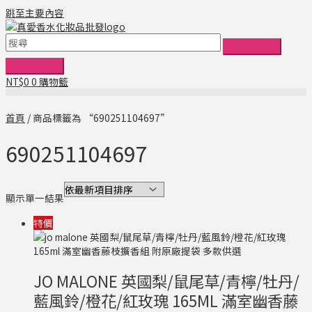
跳至主要內容
NT$
0
0
購物籃
首頁
/ 商品標籤為 “690251104697”
690251104697
顯示單一結果
特價
JO MALONE 英國梨/鼠尾草/青檸/牡丹/
藍風鈴/橙花/紅玫瑰 165ML 滿室幽香藤