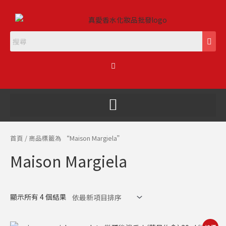
跳
至
主
要
內
購
容
物
籃
首頁
/ 商品標籤為 “Maison Margiela”
Maison Margiela
顯示所有 4 個結果
原
目