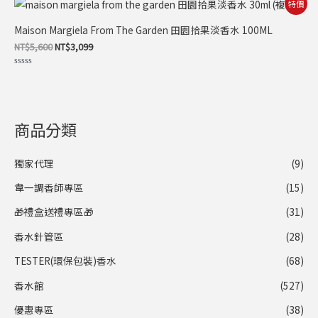
原
目
特價
分
始
前
5
價
價
Maison Margiela From The Garden 田園拾果淡香水 100ML
格：
格：
NT$5,600。
NT$3,099。
NT$
5,600
NT$
3,099
評
分
0
滿
分
5
商品分類
獨家代理
(9)
韋一調香師專區
(15)
🎁禮盒送禮專區🎁
(31)
香水針管區
(28)
TESTER(環保包裝)香水
(68)
香水館
(527)
優惠專區
(38)