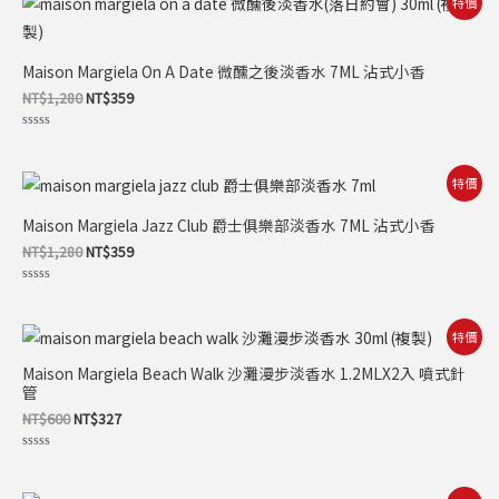
特價
始
前
價
價
格：
格：
NT$1,280。
NT$359。
Maison Margiela On A Date 微醺之後淡香水 7ML 沾式小香
NT$
1,280
NT$
359
評
分
0
滿
原
目
特價
分
始
前
5
價
價
Maison Margiela Jazz Club 爵士俱樂部淡香水 7ML 沾式小香
格：
格：
NT$1,280。
NT$359。
NT$
1,280
NT$
359
評
分
0
滿
原
目
特價
分
始
前
5
價
價
Maison Margiela Beach Walk 沙灘漫步淡香水 1.2MLX2入 噴式針
格：
格：
管
NT$600。
NT$327。
NT$
600
NT$
327
評
分
0
滿