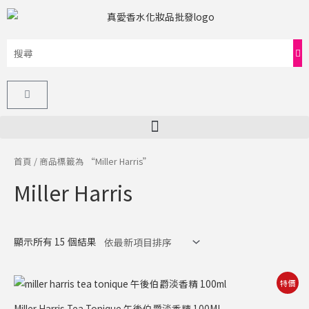
跳
至
主
要
內
購
容
物
籃
首頁
/ 商品標籤為 “Miller Harris”
Miller Harris
顯示所有 15 個結果
原
目
特價
始
前
價
價
Miller Harris Tea Tonique 午後伯爵淡香精 100ML