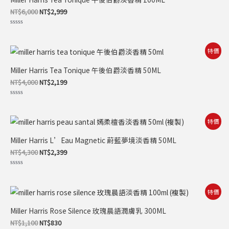
格：
格：
NT$6,000。
NT$2,999。
NT$
6,000
NT$
2,999
評
分
0
滿
原
目
特價
分
始
前
5
價
價
Miller Harris Tea Tonique 午後伯爵淡香精 50ML
格：
格：
NT$4,000。
NT$2,199。
NT$
4,000
NT$
2,199
評
分
0
滿
原
目
特價
分
始
前
5
價
價
Miller Harris L’Eau Magnetic 蔚藍夢境淡香精 50ML
格：
格：
NT$4,300。
NT$2,399。
NT$
4,300
NT$
2,399
評
分
0
滿
原
目
特價
分
始
前
5
價
價
Miller Harris Rose Silence 玫瑰晨語潤膚乳 300ML
格：
格：
NT$1,100。
NT$830。
NT$
1,100
NT$
830