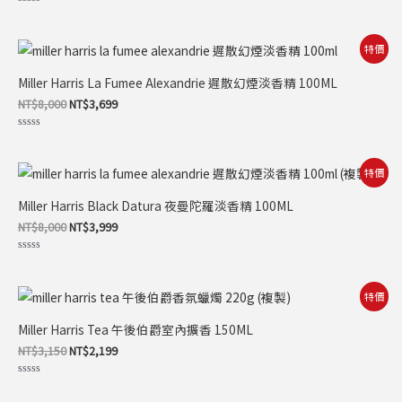
評
分
0
滿
原
目
特價
分
始
前
5
價
價
Miller Harris La Fumee Alexandrie 遲散幻煙淡香精 100ML
格：
格：
NT$8,000。
NT$3,699。
NT$
8,000
NT$
3,699
評
分
0
滿
原
目
特價
分
始
前
5
價
價
Miller Harris Black Datura 夜曼陀羅淡香精 100ML
格：
格：
NT$8,000。
NT$3,999。
NT$
8,000
NT$
3,999
評
分
0
滿
原
目
特價
分
始
前
5
價
價
Miller Harris Tea 午後伯爵室內擴香 150ML
格：
格：
NT$3,150。
NT$2,199。
NT$
3,150
NT$
2,199
評
分