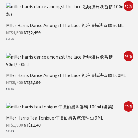
0
滿
原
目
特價
分
始
前
5
價
價
格：
格：
NT$4,500。
NT$2,499。
Miller Harris Dance Amongst The Lace 迷境漫舞淡香精 50ML
NT$
4,500
NT$
2,499
評
分
0
滿
原
目
特價
分
始
前
5
價
價
格：
格：
NT$5,400。
NT$3,199。
Miller Harris Dance Amongst The Lace 迷境漫舞淡香精 100ML
NT$
5,400
NT$
3,199
評
分
0
滿
原
目
特價
分
始
前
5
價
價
Miller Harris Tea Tonique 午後伯爵香氛滾珠油 9ML
格：
格：
NT$1,800。
NT$1,149。
NT$
1,800
NT$
1,149
評