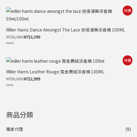
分
0
滿
原
目
特價
分
始
前
5
價
價
格：
格：
NT$5,400。
NT$3,399。
Miller Harris Dance Amongst The Lace 迷境漫舞淡香精 100ML
NT$
5,400
NT$
3,399
評
分
0
滿
原
目
特價
分
始
前
5
價
價
Miller Harris Leather Rouge 霓金麂絨淡香精 100ML
格：
格：
NT$8,000。
NT$2,999。
NT$
8,000
NT$
2,999
評
分
0
滿
分
5
商品分類
獨家代理
(9)