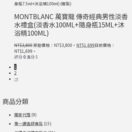
MONTBLANC 萬寶龍 傳奇經典男性淡香
水禮盒(淡香水100ML+隨身瓶15ML+沐
浴精100ML)
NT$
3,800
原始價格：NT$3,800。
NT$
1,699
目前價格：
NT$1,699。
評分
0
滿分 5
1
2
→
商品分類
獨家代理
(9)
韋一調香師專區
(15)