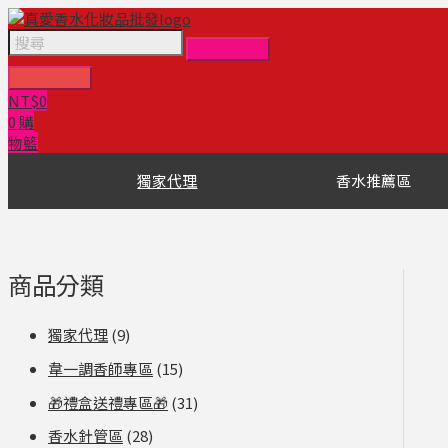
跳
原
目
至
始
前
主
價
價
要
格：
格：
內
NT$6,000。
NT$3,199。
NT$
0
容
0
購
物籃
獨家代理
香水推薦區
商品分類
獨家代理
(9)
韋一調香師專區
(15)
🎁禮盒送禮專區🎁
(31)
香水針管區
(28)