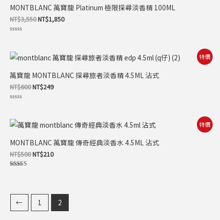
價
價
MONTBLANC 萬寶龍 Platinum 極限探尋淡香精 100ML
格：
格：
NT$3,550。
NT$1,850。
NT$
3,550
NT$
1,850
評
分
0
滿
原
目
特價
分
始
前
5
價
價
萬寶龍 MONTBLANC 探尋旅者淡香精 4.5ML 沾式
格：
格：
NT$600。
NT$249。
NT$
600
NT$
249
評
分
0
滿
原
目
特價
分
始
前
5
價
價
MONTBLANC 萬寶龍 傳奇經典淡香水 4.5ML 沾式
格：
格：
NT$500。
NT$210。
NT$
500
NT$
210
評分
5.00
滿分 5
←
1
2