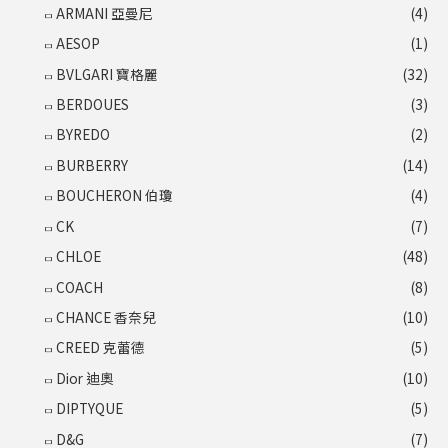
ARMANI 亞曼尼
(4)
AESOP
(1)
BVLGARI 寶格麗
(32)
BERDOUES
(3)
BYREDO
(2)
BURBERRY
(14)
BOUCHERON 伯瓊
(4)
CK
(7)
CHLOE
(48)
COACH
(8)
CHANCE 香奈兒
(10)
CREED 克蕾德
(5)
Dior 迪奧
(10)
DIPTYQUE
(5)
D&G
(7)