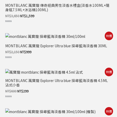
格：
格：
MONTBLANC 萬寶龍 傳奇經典男性淡香水禮盒(淡香水100ML+隨
NT$3,650。
NT$1,599。
身瓶7.5ML+沐浴精100ML)
NT$
3,650
NT$
1,599
評
分
0
滿
原
目
特價
分
始
前
5
價
價
MONTBLANC 萬寶龍 Explorer Ultra blue 探尋藍海淡香精 30ML
格：
格：
NT$2,150。
NT$999。
NT$
2,150
NT$
999
評
分
0
滿
原
目
特價
分
始
前
5
價
價
MONTBLANC 萬寶龍 Explorer Ultra blue 探尋藍海淡香精 4.5ML
格：
格：
沾式小香
NT$600。
NT$299。
NT$
600
NT$
299
評
分
0
滿
原
目
特價
分
始
前
5