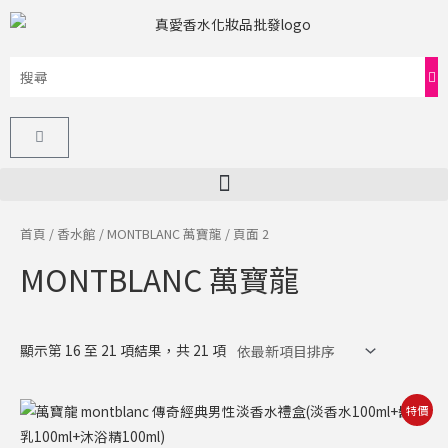
跳
至
主
要
內
購
容
物
籃
首頁
/
香水館
/
MONTBLANC 萬寶龍
/ 頁面 2
MONTBLANC 萬寶龍
顯示第 16 至 21 項結果，共 21 項
原
目
特價
始
前
價
價