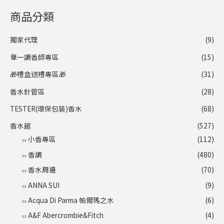
商品分類
獨家代理
(9)
韋一調香師專區
(15)
🎁禮盒送禮專區🎁
(31)
香水針管區
(28)
TESTER(環保包裝)香水
(68)
香水館
(527)
小香專區
(112)
香調
(480)
香水周邊
(70)
ANNA SUI
(9)
Acqua Di Parma 帕爾瑪之水
(6)
A&F Abercrombie&Fitch
(4)