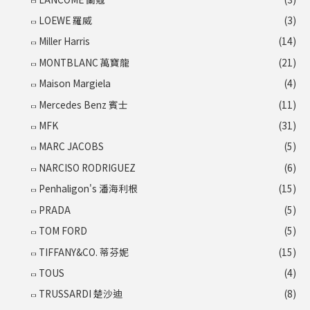
LOEWE 羅威
(3)
Miller Harris
(14)
MONTBLANC 萬寶龍
(21)
Maison Margiela
(4)
Mercedes Benz 賓士
(11)
MFK
(31)
MARC JACOBS
(5)
NARCISO RODRIGUEZ
(6)
Penhaligon's 潘海利根
(15)
PRADA
(5)
TOM FORD
(5)
TIFFANY&CO. 蒂芬妮
(15)
TOUS
(4)
TRUSSARDI 楚沙迪
(8)