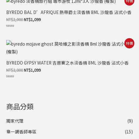
特價
始
前
價
價
BYREDO BAL D’AFRIQUE 熱帶爵士淡香精 8ML 沙龍香 沾式小香
格：
格：
NT$2,000。
NT$1,099。
NT$
2,000
NT$
1,099
評
分
0
滿
原
目
特價
分
始
前
5
價
價
格：
格：
NT$2,000。
NT$1,099。
BYREDO GYPSY WATER 吉普賽之水淡香精 8ML 沙龍香 沾式小香
NT$
2,000
NT$
1,099
評
分
0
滿
分
5
商品分類
獨家代理
(9)
韋一調香師專區
(15)