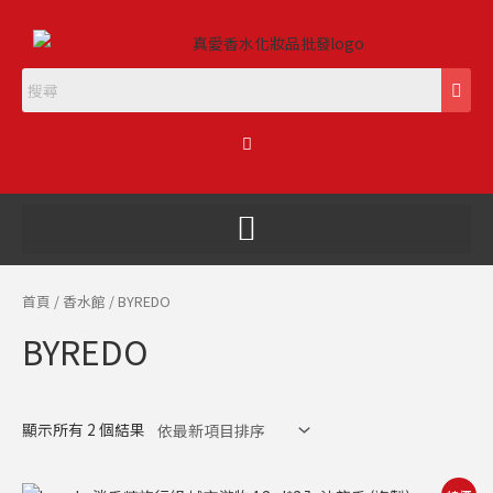
跳
至
主
要
內
購
容
物
籃
首頁
/
香水館
/ BYREDO
BYREDO
顯示所有 2 個結果
原
目