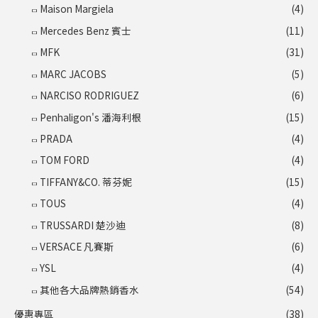
Maison Margiela
(4)
Mercedes Benz 賓士
(11)
MFK
(31)
MARC JACOBS
(5)
NARCISO RODRIGUEZ
(6)
Penhaligon's 潘海利根
(15)
PRADA
(4)
TOM FORD
(4)
TIFFANY&CO. 蒂芬妮
(15)
TOUS
(4)
TRUSSARDI 楚沙迪
(8)
VERSACE 凡賽斯
(6)
YSL
(4)
其他各大品牌熱銷香水
(54)
優惠專區
(38)