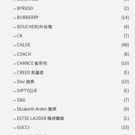
BYREDO
(2)
BURBERRY
(14)
BOUCHERON 伯瓊
(4)
CK
(7)
CHLOE
(48)
COACH
(8)
CHANCE 香奈兒
(10)
CREED 克蕾德
(5)
Dior 迪奧
(10)
DIPTYQUE
(5)
D&G
(7)
Elizabeth Arden 雅頓
(9)
ESTEE LAUDER 雅詩蘭黛
(1)
GUCCI
(33)