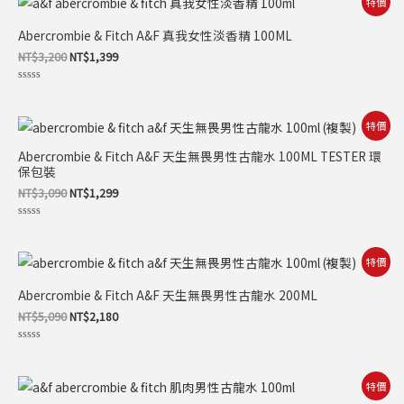
特價
始
前
價
價
Abercrombie & Fitch A&F 真我女性淡香精 100ML
格：
格：
NT$3,200。
NT$1,399。
NT$
3,200
NT$
1,399
評
分
0
滿
原
目
特價
分
始
前
5
價
價
Abercrombie & Fitch A&F 天生無畏男性古龍水 100ML TESTER 環
格：
格：
保包裝
NT$3,090。
NT$1,299。
NT$
3,090
NT$
1,299
評
分
0
滿
原
目
特價
分
始
前
5
價
價
Abercrombie & Fitch A&F 天生無畏男性古龍水 200ML
格：
格：
NT$5,090。
NT$2,180。
NT$
5,090
NT$
2,180
評
分
0
滿
原
目
特價
分
始
前
5