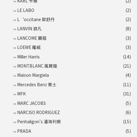
KARL 卡爾
(2)
LE LABO
(2)
L‘occitane 歐舒丹
(2)
LANVIN 浪凡
(8)
LANCOME 蘭蔻
(3)
LOEWE 羅威
(3)
Miller Harris
(14)
MONTBLANC 萬寶龍
(21)
Maison Margiela
(4)
Mercedes Benz 賓士
(11)
MFK
(31)
MARC JACOBS
(5)
NARCISO RODRIGUEZ
(6)
Penhaligon's 潘海利根
(15)
PRADA
(5)