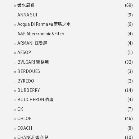
香水周邊
(69)
ANNA SUI
(9)
Acqua Di Parma 帕爾瑪之水
(6)
A&F Abercrombie&Fitch
(4)
ARMANI 亞曼尼
(4)
AESOP
(1)
BVLGARI 寶格麗
(32)
BERDOUES
(3)
BYREDO
(2)
BURBERRY
(14)
BOUCHERON 伯瓊
(4)
CK
(7)
CHLOE
(46)
COACH
(8)
CHANCE 香奈兒
(10)