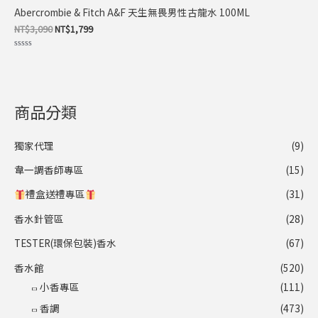
價
價
Abercrombie & Fitch A&F 天生無畏男性古龍水 100ML
格：
格：
NT$3,090。
NT$1,799。
NT$
3,090
NT$
1,799
評
分
0
滿
分
5
商品分類
獨家代理
(9)
韋一調香師專區
(15)
禮盒送禮專區
(31)
香水針管區
(28)
TESTER(環保包裝)香水
(67)
香水館
(520)
小香專區
(111)
香調
(473)