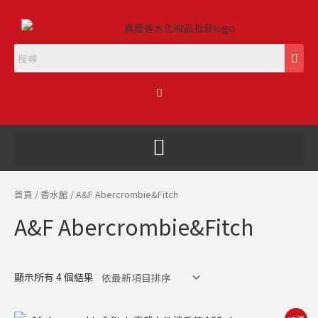
跳
至
主
要
內
購
容
物
籃
首頁
/
香水館
/ A&F Abercrombie&Fitch
A&F Abercrombie&Fitch
顯示所有 4 個結果
原
目