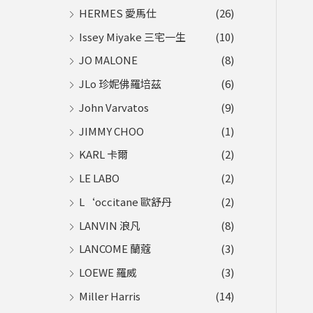
HERMES 愛馬仕
(26)
Issey Miyake 三宅一生
(10)
JO MALONE
(8)
JLo 珍妮佛羅培茲
(6)
John Varvatos
(9)
JIMMY CHOO
(1)
KARL 卡爾
(2)
LE LABO
(2)
L‘occitane 歐舒丹
(2)
LANVIN 浪凡
(8)
LANCOME 蘭蔻
(3)
LOEWE 羅威
(3)
Miller Harris
(14)