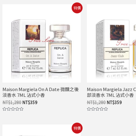
原
目
原
目
特價
始
前
始
前
價
價
價
價
格：
格：
格：
格：
NT$1,280。
NT$359。
NT$1,280。
NT$35
Maison Margiela On A Date 微醺之後
Maison Margiela Jaz
淡香水 7ML 沾式小香
部淡香水 7ML 沾式小香
NT$
1,280
NT$
359
NT$
1,280
NT$
359
評
評
分
分
0
0
原
目
滿
滿
特價
分
分
始
前
5
5