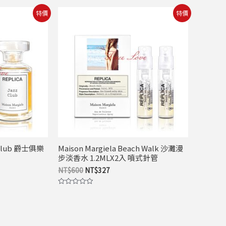
原
目
特價
特價
始
前
價
價
格：
格：
9。
NT$600。
NT$327。
z Club 爵士俱樂
Maison Margiela Beach Walk 沙灘漫
步淡香水 1.2MLX2入 噴式針管
NT$
600
NT$
327
評
分
0
滿
分
5