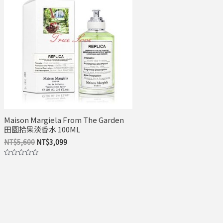
價
價
格：
格：
NT$5,600。
NT$3,099。
Maison Margiela From The Garden
田園拾果淡香水 100ML
NT$
5,600
NT$
3,099
評
分
0
滿
分
5