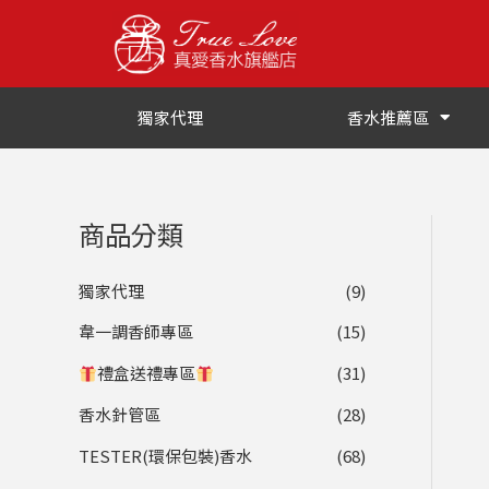
跳
至
主
要
獨家代理
香水推薦區
內
容
商品分類
獨家代理
(9)
韋一調香師專區
(15)
禮盒送禮專區
(31)
香水針管區
(28)
TESTER(環保包裝)香水
(68)