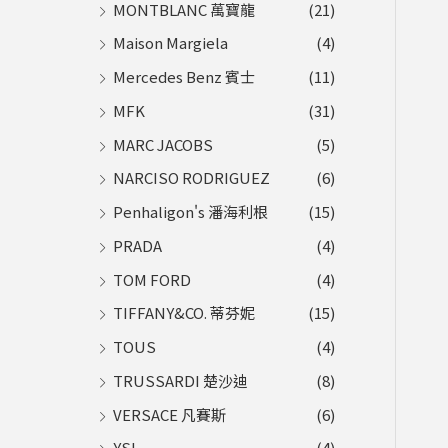
MONTBLANC 萬寶龍
(21)
Maison Margiela
(4)
Mercedes Benz 賓士
(11)
MFK
(31)
MARC JACOBS
(5)
NARCISO RODRIGUEZ
(6)
Penhaligon's 潘海利根
(15)
PRADA
(4)
TOM FORD
(4)
TIFFANY&CO. 蒂芬妮
(15)
TOUS
(4)
TRUSSARDI 楚沙迪
(8)
VERSACE 凡賽斯
(6)
YSL
(4)