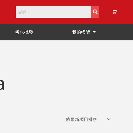
購
物
籃
香水批發
我的帳號
a