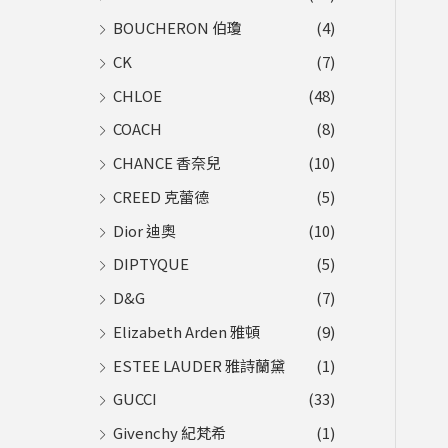
BOUCHERON 伯瓊
(4)
CK
(7)
CHLOE
(48)
COACH
(8)
CHANCE 香奈兒
(10)
CREED 克蕾德
(5)
Dior 迪奧
(10)
DIPTYQUE
(5)
D&G
(7)
Elizabeth Arden 雅頓
(9)
ESTEE LAUDER 雅詩蘭黛
(1)
GUCCI
(33)
Givenchy 紀梵希
(1)