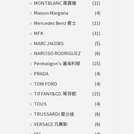
MONTBLANC 萬寶龍
(21)
Maison Margiela
(4)
Mercedes Benz 賓士
(11)
MFK
(31)
MARC JACOBS
(5)
NARCISO RODRIGUEZ
(6)
Penhaligon's 潘海利根
(15)
PRADA
(4)
TOM FORD
(4)
TIFFANY&CO. 蒂芬妮
(15)
TOUS
(4)
TRUSSARDI 楚沙迪
(8)
VERSACE 凡賽斯
(6)
YSL
(4)