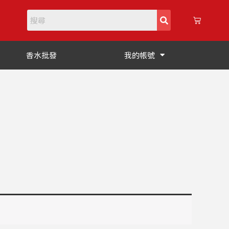
購
物
籃
香水批發
我的帳號