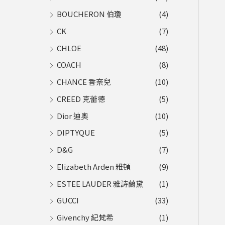
BOUCHERON 伯瓊
(4)
CK
(7)
CHLOE
(48)
COACH
(8)
CHANCE 香奈兒
(10)
CREED 克蕾德
(5)
Dior 迪奧
(10)
DIPTYQUE
(5)
D&G
(7)
Elizabeth Arden 雅頓
(9)
ESTEE LAUDER 雅詩蘭黛
(1)
GUCCI
(33)
Givenchy 紀梵希
(1)