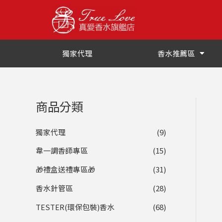
跳
至
主
要
獨家代理
香水推薦區
內
容
商品分類
獨家代理
(9)
韋一調香師專區
(15)
🎁禮盒送禮專區🎁
(31)
香水針管區
(28)
TESTER(環保包裝)香水
(68)