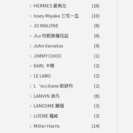
HERMES 愛馬仕
(26)
Issey Miyake 三宅一生
(10)
JO MALONE
(8)
JLo 珍妮佛羅培茲
(6)
John Varvatos
(9)
JIMMY CHOO
(1)
KARL 卡爾
(2)
LE LABO
(2)
L‘occitane 歐舒丹
(2)
LANVIN 浪凡
(8)
LANCOME 蘭蔻
(3)
LOEWE 羅威
(3)
Miller Harris
(14)