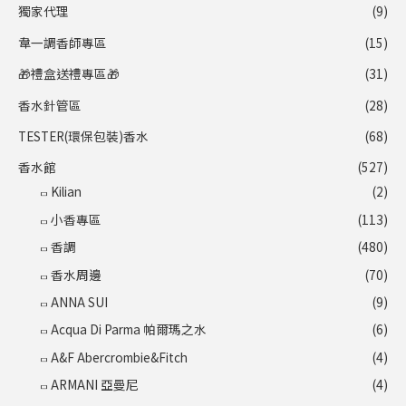
獨家代理
(9)
韋一調香師專區
(15)
🎁禮盒送禮專區🎁
(31)
香水針管區
(28)
TESTER(環保包裝)香水
(68)
香水館
(527)
Kilian
(2)
小香專區
(113)
香調
(480)
香水周邊
(70)
ANNA SUI
(9)
Acqua Di Parma 帕爾瑪之水
(6)
A&F Abercrombie&Fitch
(4)
ARMANI 亞曼尼
(4)