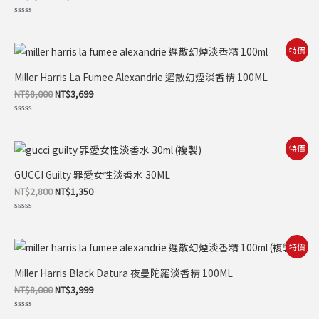
評
分
0
滿
原
目
特價
分
始
前
5
價
價
Miller Harris La Fumee Alexandrie 遲散幻煙淡香精 100ML
格：
格：
NT$8,000。
NT$3,699。
NT$
8,000
NT$
3,699
評
分
0
滿
原
目
特價
分
始
前
5
價
價
GUCCI Guilty 罪愛女性淡香水 30ML
格：
格：
NT$2,800。
NT$1,350。
NT$
2,800
NT$
1,350
評
分
0
滿
原
目
特價
分
始
前
5
價
價
Miller Harris Black Datura 夜曼陀羅淡香精 100ML
格：
格：
NT$8,000。
NT$3,999。
NT$
8,000
NT$
3,999
評