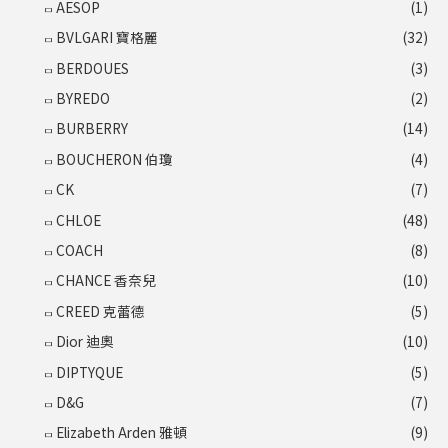
AESOP
(1)
BVLGARI 寶格麗
(32)
BERDOUES
(3)
BYREDO
(2)
BURBERRY
(14)
BOUCHERON 伯瓊
(4)
CK
(7)
CHLOE
(48)
COACH
(8)
CHANCE 香奈兒
(10)
CREED 克蕾德
(5)
Dior 迪奧
(10)
DIPTYQUE
(5)
D&G
(7)
Elizabeth Arden 雅頓
(9)