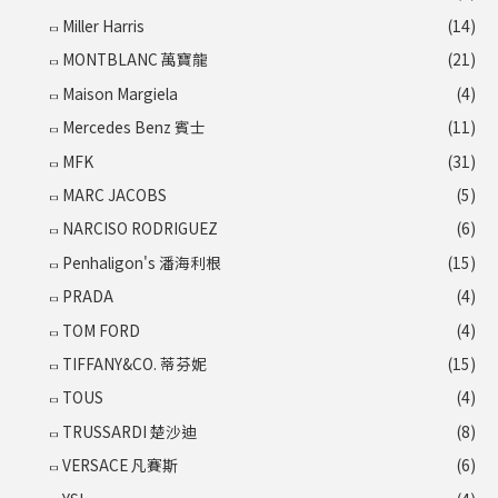
Miller Harris
(14)
MONTBLANC 萬寶龍
(21)
Maison Margiela
(4)
Mercedes Benz 賓士
(11)
MFK
(31)
MARC JACOBS
(5)
NARCISO RODRIGUEZ
(6)
Penhaligon's 潘海利根
(15)
PRADA
(4)
TOM FORD
(4)
TIFFANY&CO. 蒂芬妮
(15)
TOUS
(4)
TRUSSARDI 楚沙迪
(8)
VERSACE 凡賽斯
(6)