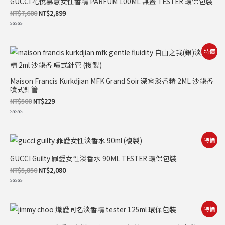
GUCCI 花悅慕意女性香精 PARFUM 100ML 無蓋 TESTER 環保包裝
格：
格：
NT$7,600。
NT$2,899。
NT$
7,600
NT$
2,899
評
分
0
滿
原
目
特價
分
始
前
5
價
價
格：
格：
Maison Francis Kurkdjian MFK Grand Soir 深宵淡香精 2ML 沙龍香
NT$500。
NT$229。
噴式針管
NT$
500
NT$
229
評
分
0
滿
原
目
特價
分
始
前
5
價
價
GUCCI Guilty 罪愛女性淡香水 90ML TESTER 環保包裝
格：
格：
NT$5,850。
NT$2,080。
NT$
5,850
NT$
2,080
評
分
0
滿
原
目
特價
分
始
前
5
價
價