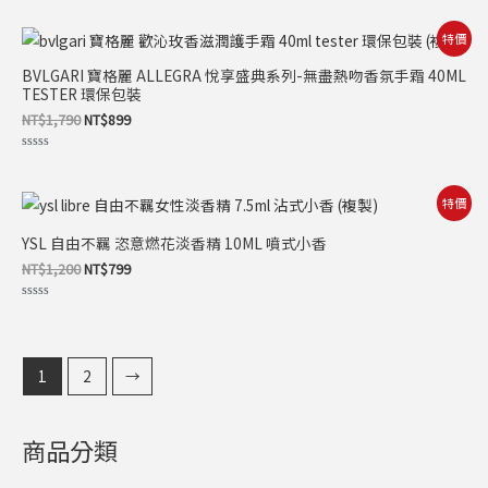
分
0
滿
原
目
特價
分
始
前
5
價
價
BVLGARI 寶格麗 ALLEGRA 悅享盛典系列-無盡熱吻香氛手霜 40ML
格：
格：
TESTER 環保包裝
NT$1,790。
NT$899。
NT$
1,790
NT$
899
評
分
0
滿
原
目
特價
分
始
前
5
價
價
YSL 自由不羈 恣意燃花淡香精 10ML 噴式小香
格：
格：
NT$1,200。
NT$799。
NT$
1,200
NT$
799
評
分
0
滿
分
5
1
2
→
商品分類