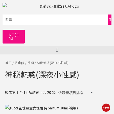
跳
至
主
要
內
購
NT$
0
容
物
0
籃
首頁
/
香水館
/
香調
/ 神秘魅惑(深夜小性感)
神秘魅惑(深夜小性感)
顯示第 1 至 15 項結果，共 20 項
原
目
特價
始
前