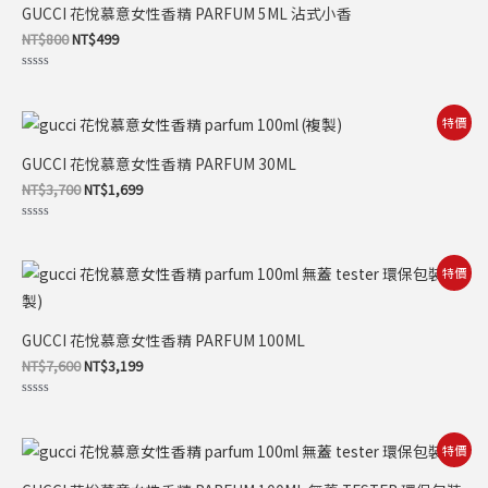
價
價
GUCCI 花悅慕意女性香精 PARFUM 5ML 沾式小香
格：
格：
NT$800。
NT$499。
NT$
800
NT$
499
評
分
0
滿
原
目
特價
分
始
前
5
價
價
GUCCI 花悅慕意女性香精 PARFUM 30ML
格：
格：
NT$3,700。
NT$1,699。
NT$
3,700
NT$
1,699
評
分
0
滿
原
目
特價
分
始
前
5
價
價
格：
格：
NT$7,600。
NT$3,199。
GUCCI 花悅慕意女性香精 PARFUM 100ML
NT$
7,600
NT$
3,199
評
分
0
滿
原
目
特價
分
始
前
5
價
價