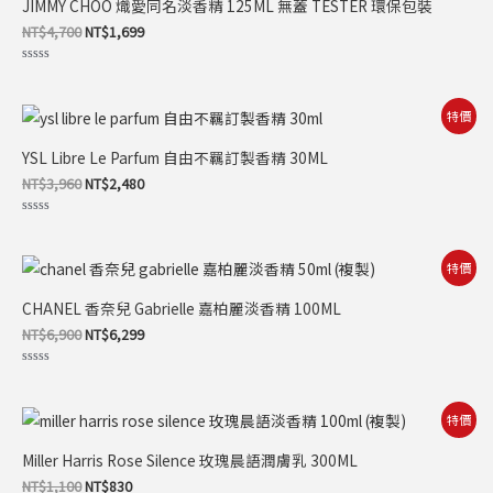
JIMMY CHOO 熾愛同名淡香精 125ML 無蓋 TESTER 環保包裝
格：
格：
NT$4,700。
NT$1,699。
NT$
4,700
NT$
1,699
評
分
0
滿
原
目
特價
分
始
前
5
價
價
YSL Libre Le Parfum 自由不羈訂製香精 30ML
格：
格：
NT$3,960。
NT$2,480。
NT$
3,960
NT$
2,480
評
分
0
滿
原
目
特價
分
始
前
5
價
價
CHANEL 香奈兒 Gabrielle 嘉柏麗淡香精 100ML
格：
格：
NT$6,900。
NT$6,299。
NT$
6,900
NT$
6,299
評
分
0
滿
原
目
特價
分
始
前
5
價
價
Miller Harris Rose Silence 玫瑰晨語潤膚乳 300ML
格：
格：
NT$1,100。
NT$830。
NT$
1,100
NT$
830