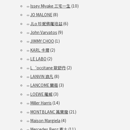
Issey Miyake 三宅一生
(10)
JO MALONE
(8)
JLo 珍妮佛羅培茲
(6)
John Varvatos
(9)
JIMMY CHOO
(1)
KARL 卡爾
(2)
LE LABO
(2)
L‘occitane 歐舒丹
(2)
LANVIN 浪凡
(8)
LANCOME 蘭蔻
(3)
LOEWE 羅威
(3)
Miller Harris
(14)
MONTBLANC 萬寶龍
(21)
Maison Margiela
(4)
Mercedes Benz 賓士
(11)