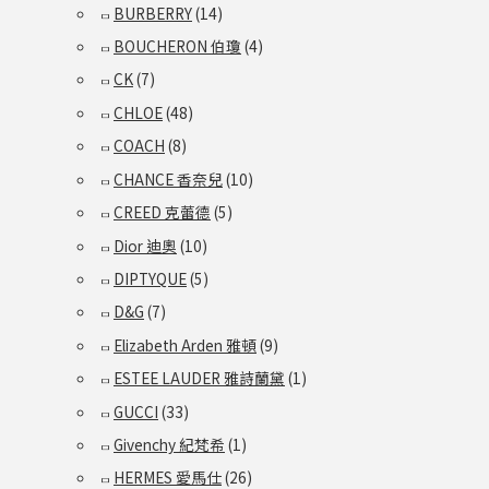
BURBERRY
(14)
BOUCHERON 伯瓊
(4)
CK
(7)
CHLOE
(48)
COACH
(8)
CHANCE 香奈兒
(10)
CREED 克蕾德
(5)
Dior 迪奧
(10)
DIPTYQUE
(5)
D&G
(7)
Elizabeth Arden 雅頓
(9)
ESTEE LAUDER 雅詩蘭黛
(1)
GUCCI
(33)
Givenchy 紀梵希
(1)
HERMES 愛馬仕
(26)