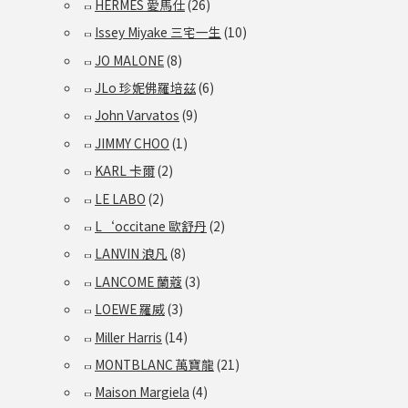
HERMES 愛馬仕
(26)
Issey Miyake 三宅一生
(10)
JO MALONE
(8)
JLo 珍妮佛羅培茲
(6)
John Varvatos
(9)
JIMMY CHOO
(1)
KARL 卡爾
(2)
LE LABO
(2)
L‘occitane 歐舒丹
(2)
LANVIN 浪凡
(8)
LANCOME 蘭蔻
(3)
LOEWE 羅威
(3)
Miller Harris
(14)
MONTBLANC 萬寶龍
(21)
Maison Margiela
(4)