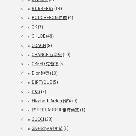
BURBERRY
(14)
BOUCHERON 伯瓊
(4)
CK
(7)
CHLOE
(48)
COACH
(8)
CHANCE 香奈兒
(10)
CREED 克蕾德
(5)
Dior 迪奧
(10)
DIPTYQUE
(5)
D&G
(7)
Elizabeth Arden 雅頓
(9)
ESTEE LAUDER 雅詩蘭黛
(1)
GUCCI
(33)
Givenchy 紀梵希
(1)