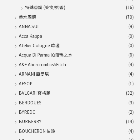
特殊香調 (美食/奶香)
(16)
香水周邊
(70)
ANNA SUI
(9)
Acca Kappa
(0)
Atelier Cologne 歐瓏
(0)
Acqua Di Parma 帕爾瑪之水
(6)
A&F Abercrombie&Fitch
(4)
ARMANI 亞曼尼
(4)
AESOP
(1)
BVLGARI 寶格麗
(32)
BERDOUES
(3)
BYREDO
(2)
BURBERRY
(14)
BOUCHERON 伯瓊
(4)