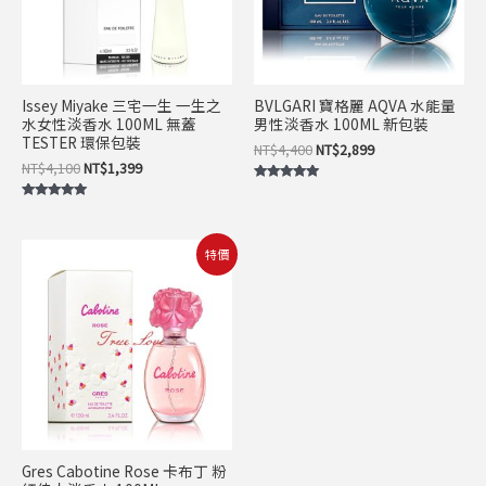
Issey Miyake 三宅一生 一生之
BVLGARI 寶格麗 AQVA 水能量
水女性淡香水 100ML 無蓋
男性淡香水 100ML 新包裝
TESTER 環保包裝
NT$
4,400
NT$
2,899
NT$
4,100
NT$
1,399
評分
5.00
評分
滿分 5
5.00
滿分 5
原
目
特價
始
前
價
價
格：
格：
NT$2,200。
NT$549。
Gres Cabotine Rose 卡布丁 粉