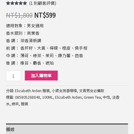
(
1
則顧客評價)
評分
1
5.00
/
NT$
1,800
NT$
599
5，已有
位
顧客進行評
分
適用對象：男女通用
香水類別：商業香
香 調： 茶香清新調
前 調： 香芹籽、大黃、檸檬、橙皮、佛手柑
中 調： 薄荷、綠茶、茉莉、康乃馨、茴香
後 調： 橡苔、麝香、琥珀
加入購物車
分類:
Elizabeth Arden 雅頓
,
小資女孩香噴噴
,
文青男女必備款
標籤:
085805268848
,
100ML
,
Elizabeth Arden
,
Green Tea
,
中性
,
淡香
水
,
綠茶
,
雅頓
描述