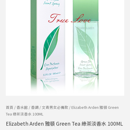
頓
價
價
Green
格：
格：
Tea
綠
NT$1,800。
NT$599。
茶
淡
香
水
100ML
數
量
首頁
/
香水館
/
香調
/
文青男女必備款
/ Elizabeth Arden 雅頓 Green
Tea 綠茶淡香水 100ML
Elizabeth Arden 雅頓 Green Tea 綠茶淡香水 100ML