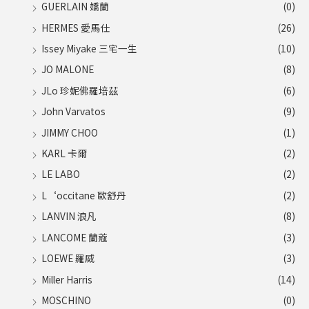
GUERLAIN 嬌蘭
(0)
HERMES 愛馬仕
(26)
Issey Miyake 三宅一生
(10)
JO MALONE
(8)
JLo 珍妮佛羅培茲
(6)
John Varvatos
(9)
JIMMY CHOO
(1)
KARL 卡爾
(2)
LE LABO
(2)
L‘occitane 歐舒丹
(2)
LANVIN 浪凡
(8)
LANCOME 蘭蔻
(3)
LOEWE 羅威
(3)
Miller Harris
(14)
MOSCHINO
(0)