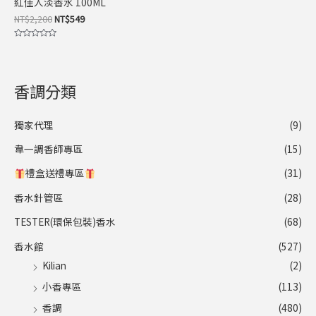
紅佳人淡香水 100ML
NT$
2,200
NT$
549
評
分
0
滿
分
5
香調分類
獨家代理
(9)
韋一調香師專區
(15)
禮盒送禮專區
(31)
香水針管區
(28)
TESTER(環保包裝)香水
(68)
香水館
(527)
Kilian
(2)
小香專區
(113)
香調
(480)