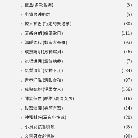
禮盒(多款香調)
(5)
小資男跩酷帥
(5)
撩人神香 (行走的費洛蒙)
(30)
清新爽朗 (韓風歐巴)
(111)
溫暖柔和 (鄰家大哥哥)
(93)
成熟陽剛 (男神駕到)
(56)
氣場爆棚 (霸氣總裁)
(7)
氣質清新 (女神下凡)
(184)
青春洋溢 (清甜女孩)
(97)
成熟婉約 (溫柔女人)
(166)
帥氣個性 (酷甜 /高冷女孩)
(16)
甜蜜浪漫 (笑顏有蜜)
(54)
神秘魅惑(深夜小性感)
(20)
小資女孩香噴噴
(35)
文青男女必備款
(90)