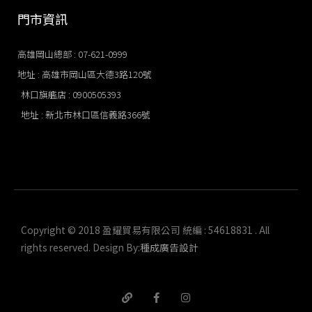
門市資訊
高雄岡山總部 : 07-621-0999
地址 : 高雄市岡山區大德3路120號
林口旗艦店​ : 0900505393
地址 : 新北市林口區信義路366號
Copyright © 2018 盈耀貿易有限公司 統編 : 54618831 . All
rights reserved. Design By:
種成廣告設計
L
F
I
i
a
n
n
c
s