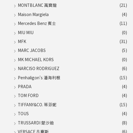
MONTBLANC 萬寶龍
(21)
Maison Margiela
(4)
Mercedes Benz 賓士
(11)
MIU MIU
(0)
MFK
(31)
MARC JACOBS
(5)
MK MICHAEL KORS
(0)
NARCISO RODRIGUEZ
(6)
Penhaligon's 潘海利根
(15)
PRADA
(4)
TOM FORD
(4)
TIFFANY&CO. 蒂芬妮
(15)
TOUS
(4)
TRUSSARDI 楚沙迪
(8)
VERSACE 凡賽斯
(6)