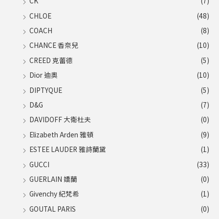
CK
(7)
CHLOE
(48)
COACH
(8)
CHANCE 香奈兒
(10)
CREED 克蕾德
(5)
Dior 迪奧
(10)
DIPTYQUE
(5)
D&G
(7)
DAVIDOFF 大衛杜夫
(0)
Elizabeth Arden 雅頓
(9)
ESTEE LAUDER 雅詩蘭黛
(1)
GUCCI
(33)
GUERLAIN 嬌蘭
(0)
Givenchy 紀梵希
(1)
GOUTAL PARIS
(0)