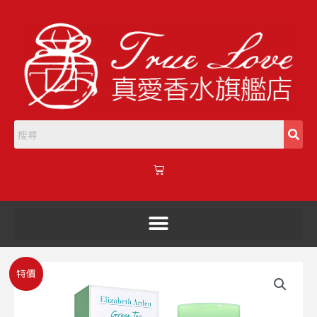
跳
至
主
要
內
容
購
物
籃
Elizabeth
原
目
特價
Arden
始
前
雅