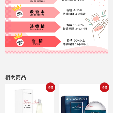
相關商品
原
目
原
目
特價
特價
始
前
始
前
價
價
價
價
格：
格：
格：
格：
NT$4,100。
NT$1,399。
NT$4,400。
NT$2,899。