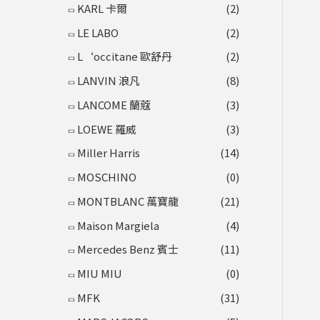
KARL 卡爾
(2)
LE LABO
(2)
L‘occitane 歐舒丹
(2)
LANVIN 浪凡
(8)
LANCOME 蘭蔻
(3)
LOEWE 羅威
(3)
Miller Harris
(14)
MOSCHINO
(0)
MONTBLANC 萬寶龍
(21)
Maison Margiela
(4)
Mercedes Benz 賓士
(11)
MIU MIU
(0)
MFK
(31)