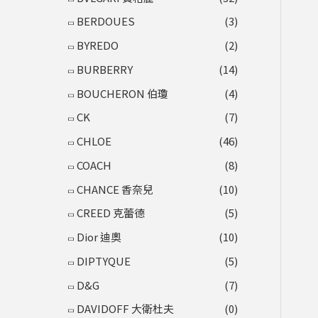
BERDOUES
(3)
BYREDO
(2)
BURBERRY
(14)
BOUCHERON 伯瓊
(4)
CK
(7)
CHLOE
(46)
COACH
(8)
CHANCE 香奈兒
(10)
CREED 克蕾德
(5)
Dior 迪奧
(10)
DIPTYQUE
(5)
D&G
(7)
DAVIDOFF 大衛杜夫
(0)