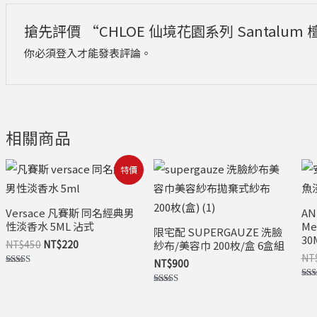
搶先評價 “CHLOE 仙境花園系列 Santalum
你必須
登入
才能發表評論。
相關商品
原
目
特價
始
前
價
價
格：
格：
Versace 凡賽斯 同名經典男
NT$450。
NT$220。
AN
性淡香水 5ML 沾式
M
限宅配 SUPERGAUZE 洗臉
30
NT$
450
NT$
220
紗布/美容巾 200枚/盒 6盒組
NT
NT$
900
評分
5.00
評
滿分 5
評分
5.0
5.00
滿分
滿分 5