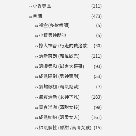
小香專區
(111)
香調
(473)
禮盒(多款香調)
(5)
小資男跩酷帥
(5)
撩人神香 (行走的費洛蒙)
(30)
清新爽朗 (韓風歐巴)
(111)
溫暖柔和 (鄰家大哥哥)
(93)
成熟陽剛 (男神駕到)
(53)
氣場爆棚 (霸氣總裁)
(7)
氣質清新 (女神下凡)
(183)
青春洋溢 (清甜女孩)
(98)
成熟婉約 (溫柔女人)
(161)
帥氣個性 (酷甜 /高冷女孩)
(15)