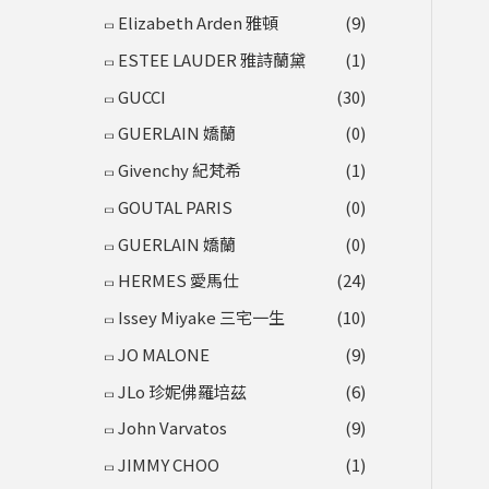
Elizabeth Arden 雅頓
(9)
ESTEE LAUDER 雅詩蘭黛
(1)
GUCCI
(30)
GUERLAIN 嬌蘭
(0)
Givenchy 紀梵希
(1)
GOUTAL PARIS
(0)
GUERLAIN 嬌蘭
(0)
HERMES 愛馬仕
(24)
Issey Miyake 三宅一生
(10)
JO MALONE
(9)
JLo 珍妮佛羅培茲
(6)
John Varvatos
(9)
JIMMY CHOO
(1)