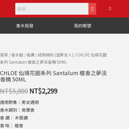
購
物
籃
香水批發
我的帳號
CHLOE
首頁
/
香水館
/
香調
/
成熟婉約 (溫柔女人)
/ CHLOE 仙境花園
原
目
系列 Santalum 檀香之夢淡香精 50ML
仙
始
前
境
CHLOE 仙境花園系列 Santalum 檀香之夢淡
香精 50ML
花
價
價
園
NT$
5,800
NT$
2,299
格：
格：
系
列
適用對象：男女通用
NT$5,800。
NT$2,299。
Santalum
香水類別：商業香
檀
香 調： 木質調
香
香 味： 檀香