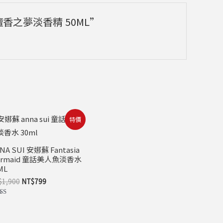
 檀香之夢淡香精 50ML”
原
目
特價
始
前
價
價
格：
格：
NA SUI 安娜蘇 Fantasia
NT$1,900。
NT$799。
ermaid 童話美人魚淡香水
ML
$
1,900
NT$
799
分
0
 5