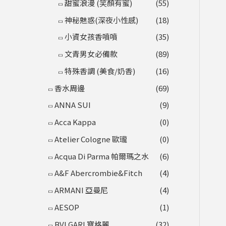
甜蜜浪漫 (笑顏有蜜)
(55)
神秘魅惑(深夜小性感)
(18)
小資女孩香噴噴
(35)
文青男女必備款
(89)
特殊香調 (美食/奶香)
(16)
香水周邊
(69)
ANNA SUI
(9)
Acca Kappa
(0)
Atelier Cologne 歐瓏
(0)
Acqua Di Parma 帕爾瑪之水
(6)
A&F Abercrombie&Fitch
(4)
ARMANI 亞曼尼
(4)
AESOP
(1)
BVLGARI 寶格麗
(32)