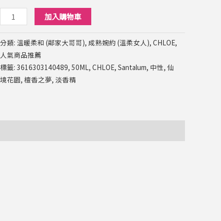
之
加入購物車
夢
淡
分類:
溫暖柔和 (鄰家大哥哥)
,
成熟婉約 (溫柔女人)
,
CHLOE
,
香
人氣商品推薦
精
標籤:
3616303140489
,
50ML
,
CHLOE
,
Santalum
,
中性
,
仙
50ML
境花園
,
檀香之夢
,
淡香精
數
量