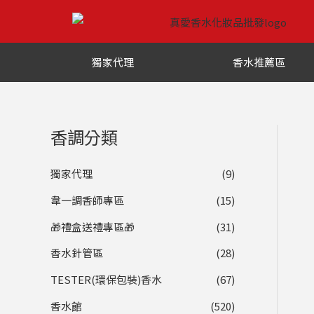
跳
至
主
獨家代理
香水推薦區
要
內
容
香調分類
獨家代理
(9)
韋一調香師專區
(15)
🎁禮盒送禮專區🎁
(31)
香水針管區
(28)
TESTER(環保包裝)香水
(67)
香水館
(520)