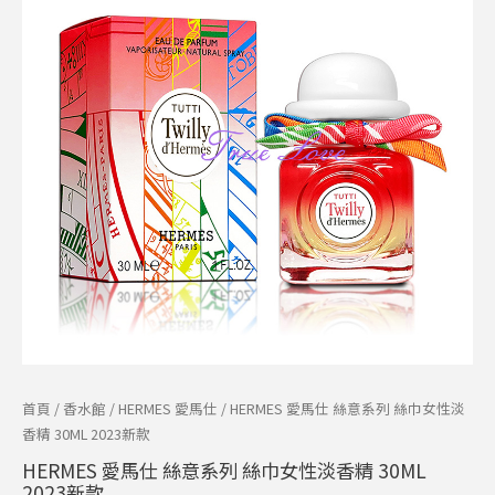
仕
價
價
絲
格：
格：
意
系
NT$2,850。
NT$2,299。
列
絲
巾
女
性
淡
香
精
30ML
2023
新
首頁
/
香水館
/
HERMES 愛馬仕
/ HERMES 愛馬仕 絲意系列 絲巾女性淡
款
香精 30ML 2023新款
數
HERMES 愛馬仕 絲意系列 絲巾女性淡香精 30ML
量
2023新款