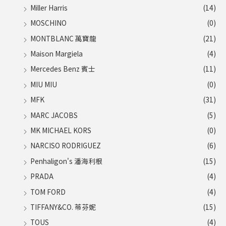
Miller Harris
(14)
MOSCHINO
(0)
MONTBLANC 萬寶龍
(21)
Maison Margiela
(4)
Mercedes Benz 賓士
(11)
MIU MIU
(0)
MFK
(31)
MARC JACOBS
(5)
MK MICHAEL KORS
(0)
NARCISO RODRIGUEZ
(6)
Penhaligon's 潘海利根
(15)
PRADA
(4)
TOM FORD
(4)
TIFFANY&CO. 蒂芬妮
(15)
TOUS
(4)