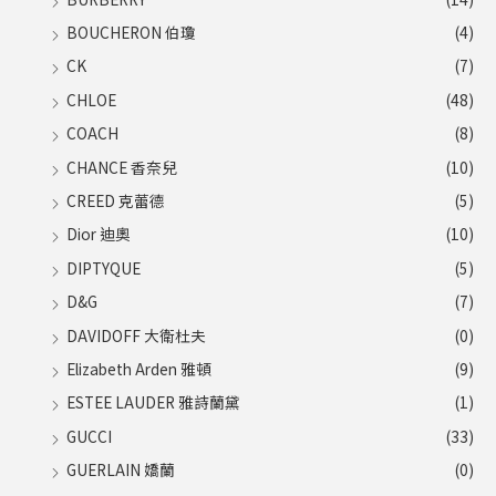
BOUCHERON 伯瓊
(4)
CK
(7)
CHLOE
(48)
COACH
(8)
CHANCE 香奈兒
(10)
CREED 克蕾德
(5)
Dior 迪奧
(10)
DIPTYQUE
(5)
D&G
(7)
DAVIDOFF 大衛杜夫
(0)
Elizabeth Arden 雅頓
(9)
ESTEE LAUDER 雅詩蘭黛
(1)
GUCCI
(33)
GUERLAIN 嬌蘭
(0)