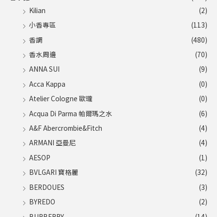
Kilian
(2)
小香專區
(113)
香調
(480)
香水周邊
(70)
ANNA SUI
(9)
Acca Kappa
(0)
Atelier Cologne 歐瓏
(0)
Acqua Di Parma 帕爾瑪之水
(6)
A&F Abercrombie&Fitch
(4)
ARMANI 亞曼尼
(4)
AESOP
(1)
BVLGARI 寶格麗
(32)
BERDOUES
(3)
BYREDO
(2)
BURBERRY
(14)