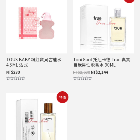
始
前
價
價
格：
格：
NT$2,680。
NT$2,144。
TOUS BABY 粉紅寶貝古龍水
Toni Gard 托尼卡德 True 真實
4.5ML 沾式
自我男性淡香水 90ML
NT$
230
NT$
2,680
NT$
2,144
評
評
分
分
0
0
滿
滿
原
目
特價
分
分
始
前
5
5
價
價
格：
格：
NT$5,740。
NT$3,499。