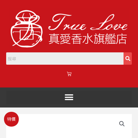
跳
至
主
要
內
容
購
物
籃
HERMES
原
目
特價
愛
始
前
馬