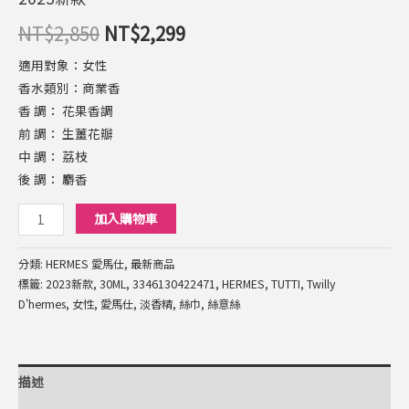
NT$
2,850
NT$
2,299
適用對象：女性
香水類別：商業香
香 調： 花果香調
前 調： 生薑花瓣
中 調： 荔枝
後 調： 麝香
加入購物車
分類:
HERMES 愛馬仕
,
最新商品
標籤:
2023新款
,
30ML
,
3346130422471
,
HERMES
,
TUTTI
,
Twilly
D'hermes
,
女性
,
愛馬仕
,
淡香精
,
絲巾
,
絲意絲
描述