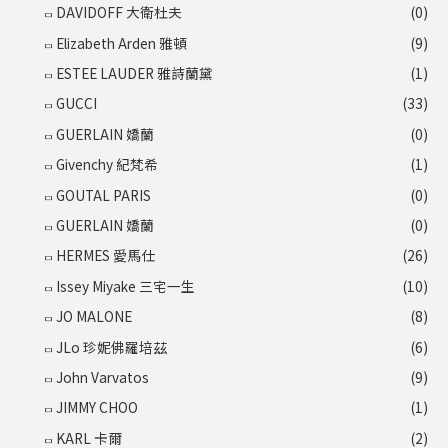
DAVIDOFF 大衛杜夫
(0)
Elizabeth Arden 雅頓
(9)
ESTEE LAUDER 雅詩蘭黛
(1)
GUCCI
(33)
GUERLAIN 嬌蘭
(0)
Givenchy 紀梵希
(1)
GOUTAL PARIS
(0)
GUERLAIN 嬌蘭
(0)
HERMES 愛馬仕
(26)
Issey Miyake 三宅一生
(10)
JO MALONE
(8)
JLo 珍妮佛羅培茲
(6)
John Varvatos
(9)
JIMMY CHOO
(1)
KARL 卡爾
(2)