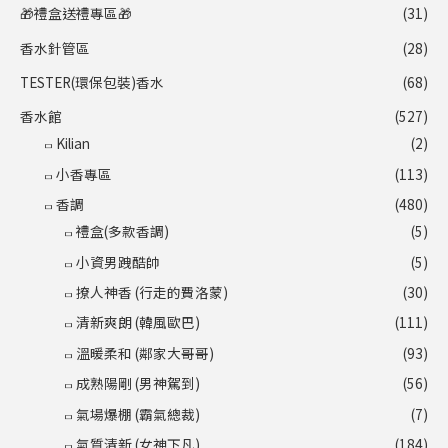
🎁禮盒送禮專區🎁
(31)
香水針管區
(28)
TESTER(環保包裝)香水
(68)
香水館
(527)
Kilian
(2)
小香專區
(113)
香調
(480)
禮盒(多款香調)
(5)
小資男跩酷帥
(5)
撩人神香 (行走的費洛蒙)
(30)
清新爽朗 (韓風歐巴)
(111)
溫暖柔和 (鄰家大哥哥)
(93)
成熟陽剛 (男神駕到)
(56)
氣場爆棚 (霸氣總裁)
(7)
氣質清新 (女神下凡)
(184)