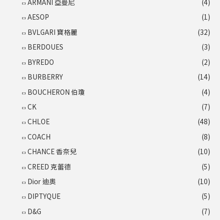
ARMANI 亞曼尼
(4)
AESOP
(1)
BVLGARI 寶格麗
(32)
BERDOUES
(3)
BYREDO
(2)
BURBERRY
(14)
BOUCHERON 伯瓊
(4)
CK
(7)
CHLOE
(48)
COACH
(8)
CHANCE 香奈兒
(10)
CREED 克蕾德
(5)
Dior 迪奧
(10)
DIPTYQUE
(5)
D&G
(7)