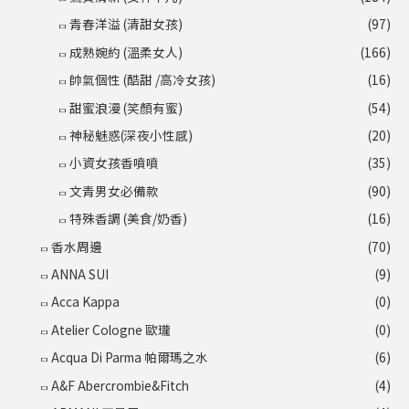
青春洋溢 (清甜女孩)
(97)
成熟婉約 (溫柔女人)
(166)
帥氣個性 (酷甜 /高冷女孩)
(16)
甜蜜浪漫 (笑顏有蜜)
(54)
神秘魅惑(深夜小性感)
(20)
小資女孩香噴噴
(35)
文青男女必備款
(90)
特殊香調 (美食/奶香)
(16)
香水周邊
(70)
ANNA SUI
(9)
Acca Kappa
(0)
Atelier Cologne 歐瓏
(0)
Acqua Di Parma 帕爾瑪之水
(6)
A&F Abercrombie&Fitch
(4)