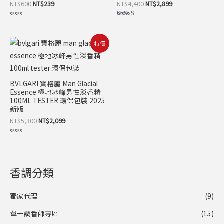
NT$
600
NT$
239
NT$
4,400
NT$
2,899
評
評分
分
5.00
0
滿分 5
滿
原
目
特價
分
始
前
5
價
價
格：
格：
NT$5,300。
NT$2,099。
BVLGARI 寶格麗 Man Glacial
Essence 極地冰峰男性淡香精
100ML TESTER 環保包裝 2025
新版
NT$
5,300
NT$
2,099
評
分
0
滿
分
5
香調分類
獨家代理
(9)
韋一調香師專區
(15)