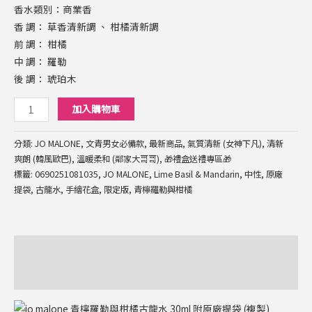
古
香水類別：商業香
龍
香 調： 草香清新調 、 柑橘清新調
水
前 調： 柑橘
100ML
中 調： 羅勒
手
後 調： 琥珀木
繪
加入購物車
花
盒
分類:
JO MALONE
,
文青男女必備款
,
最新商品
,
氣質清新 (女神下凡)
,
清新
限
爽朗 (韓風歐巴)
,
溫暖柔和 (鄰家大哥哥)
,
🎁禮盒送禮專區🎁
定
標籤:
0690251081035
,
JO MALONE
,
Lime Basil & Mandarin
,
中性
,
原廠
版
提袋
,
古龍水
,
手繪花盒
,
限定版
,
青檸羅勒與柑橘
附
原
廠
描述
提
袋
評價 (0)
數
量