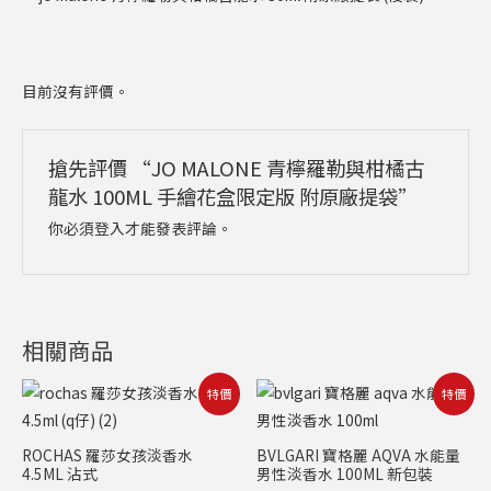
目前沒有評價。
搶先評價 “JO MALONE 青檸羅勒與柑橘古
龍水 100ML 手繪花盒限定版 附原廠提袋”
你必須
登入
才能發表評論。
相關商品
原
目
原
目
特價
特價
始
前
始
前
價
價
價
價
格：
格：
格：
格：
ROCHAS 羅莎女孩淡香水
BVLGARI 寶格麗 AQVA 水能量
NT$600。
NT$239。
NT$4,400。
NT$2,899。
4.5ML 沾式
男性淡香水 100ML 新包裝