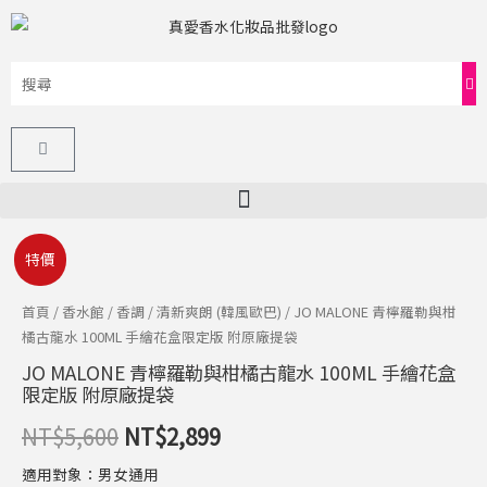
跳
至
主
要
內
購
容
物
籃
JO
原
目
特價
MALONE
始
前
青
首頁
/
香水館
/
香調
/
清新爽朗 (韓風歐巴)
/ JO MALONE 青檸羅勒與柑
檸
橘古龍水 100ML 手繪花盒限定版 附原廠提袋
價
價
羅
JO MALONE 青檸羅勒與柑橘古龍水 100ML 手繪花盒
格：
格：
勒
限定版 附原廠提袋
與
NT$5,600。
NT$2,899。
NT$
5,600
NT$
2,899
柑
橘
適用對象：男女通用