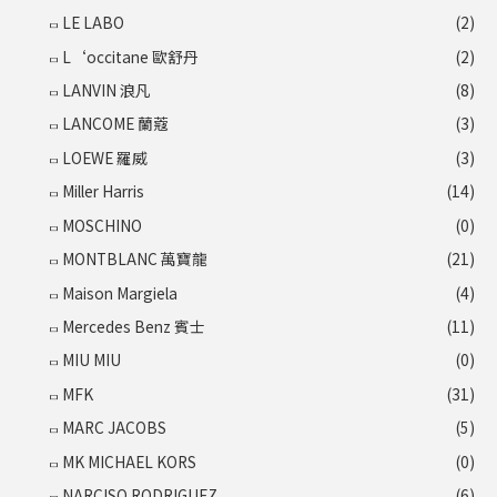
LE LABO
(2)
L‘occitane 歐舒丹
(2)
LANVIN 浪凡
(8)
LANCOME 蘭蔻
(3)
LOEWE 羅威
(3)
Miller Harris
(14)
MOSCHINO
(0)
MONTBLANC 萬寶龍
(21)
Maison Margiela
(4)
Mercedes Benz 賓士
(11)
MIU MIU
(0)
MFK
(31)
MARC JACOBS
(5)
MK MICHAEL KORS
(0)
NARCISO RODRIGUEZ
(6)