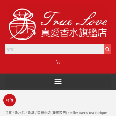
跳
至
主
要
內
容
購
物
籃
Miller
原
目
特價
Harris
始
前
Tea
首頁
/
香水館
/
香調
/
清新爽朗 (韓風歐巴)
/ Miller Harris Tea Tonique