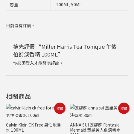
容量
100ML, 50ML
目前沒有評價。
搶先評價 “Miller Harris Tea Tonique 午後
伯爵淡香精 100ML”
你必須
登入
才能發表評論。
相關商品
原
目
原
目
特價
特價
始
前
始
前
價
價
價
價
格：
格：
格：
格：
Calvin Klein CK Free 男性淡香
ANNA SUI 安娜蘇 Fantasia
NT$3,400。
NT$999。
NT$1,900。
NT$799。
水 100ML
Mermaid 童話美人魚淡香水