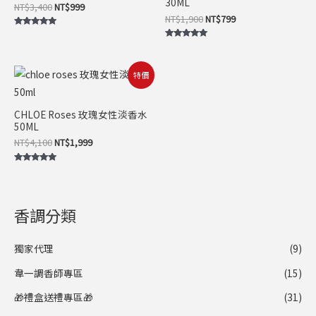
30ML
NT$
3,400
NT$
999
NT$
1,900
NT$
799
評分
5.00
評分
滿分 5
5.00
滿分 5
原
目
特價
始
前
價
價
格：
格：
CHLOE Roses 玫瑰女性淡香水
NT$4,100。
NT$1,999。
50ML
NT$
4,100
NT$
1,999
評分
5.00
滿分 5
香調分類
獨家代理
(9)
韋一調香師專區
(15)
🎁禮盒送禮專區🎁
(31)