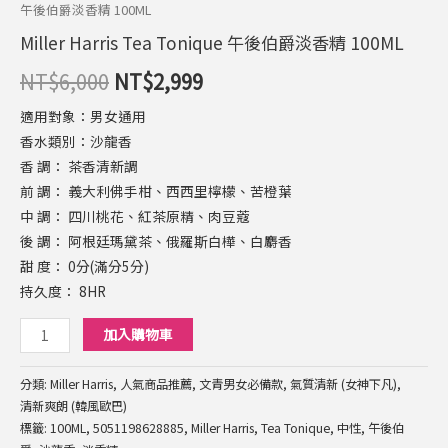
Tonique
午後伯爵淡香精 100ML
價
價
午
Miller Harris Tea Tonique 午後伯爵淡香精 100ML
格：
格：
後
NT$
6,000
NT$
2,999
伯
NT$6,000。
NT$2,999。
爵
適用對象：男女通用
淡
香水類別：沙龍香
香
香 調： 茶香清新調
精
前 調： 義大利佛手柑、西西里檸檬、苦橙葉
100ML
中 調： 四川桃花、紅茶原精、肉豆蔻
數
後 調： 阿根廷瑪黛茶、俄羅斯白樺、白麝香
量
甜 度： 0分(滿分5分)
持久度： 8HR
加入購物車
分類:
Miller Harris
,
人氣商品推薦
,
文青男女必備款
,
氣質清新 (女神下凡)
,
清新爽朗 (韓風歐巴)
標籤:
100ML
,
5051198628885
,
Miller Harris
,
Tea Tonique
,
中性
,
午後伯