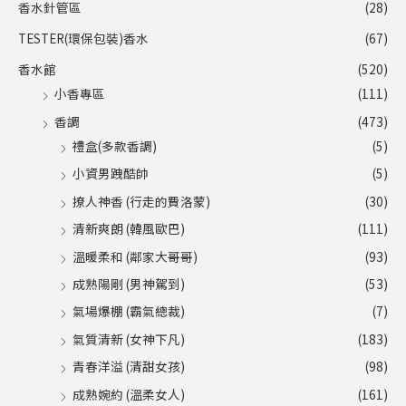
香水針管區
(28)
TESTER(環保包裝)香水
(67)
香水館
(520)
小香專區
(111)
香調
(473)
禮盒(多款香調)
(5)
小資男跩酷帥
(5)
撩人神香 (行走的費洛蒙)
(30)
清新爽朗 (韓風歐巴)
(111)
溫暖柔和 (鄰家大哥哥)
(93)
成熟陽剛 (男神駕到)
(53)
氣場爆棚 (霸氣總裁)
(7)
氣質清新 (女神下凡)
(183)
青春洋溢 (清甜女孩)
(98)
成熟婉約 (溫柔女人)
(161)