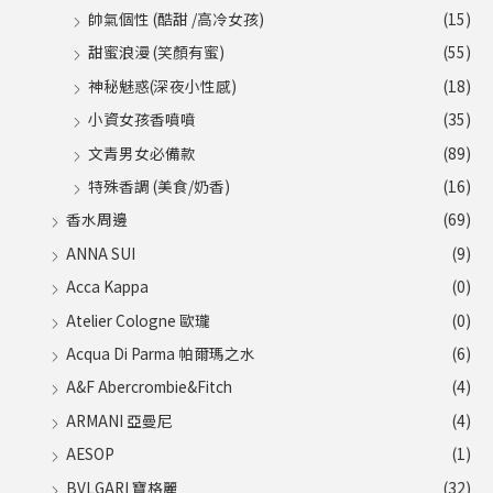
帥氣個性 (酷甜 /高冷女孩)
(15)
甜蜜浪漫 (笑顏有蜜)
(55)
神秘魅惑(深夜小性感)
(18)
小資女孩香噴噴
(35)
文青男女必備款
(89)
特殊香調 (美食/奶香)
(16)
香水周邊
(69)
ANNA SUI
(9)
Acca Kappa
(0)
Atelier Cologne 歐瓏
(0)
Acqua Di Parma 帕爾瑪之水
(6)
A&F Abercrombie&Fitch
(4)
ARMANI 亞曼尼
(4)
AESOP
(1)
BVLGARI 寶格麗
(32)