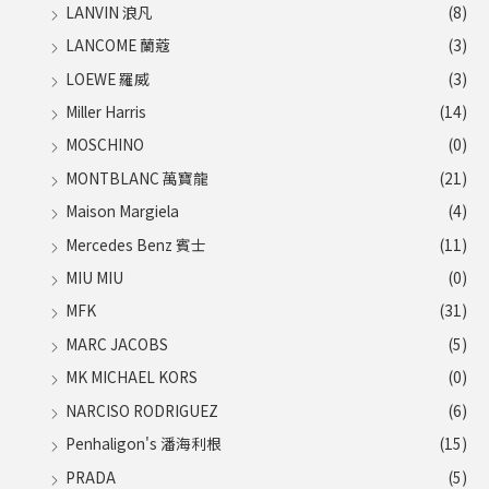
LANVIN 浪凡
(8)
LANCOME 蘭蔻
(3)
LOEWE 羅威
(3)
Miller Harris
(14)
MOSCHINO
(0)
MONTBLANC 萬寶龍
(21)
Maison Margiela
(4)
Mercedes Benz 賓士
(11)
MIU MIU
(0)
MFK
(31)
MARC JACOBS
(5)
MK MICHAEL KORS
(0)
NARCISO RODRIGUEZ
(6)
Penhaligon's 潘海利根
(15)
PRADA
(5)