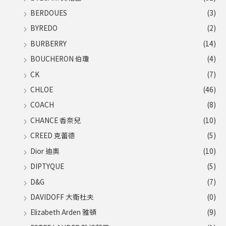
BERDOUES
(3)
BYREDO
(2)
BURBERRY
(14)
BOUCHERON 伯瓊
(4)
CK
(7)
CHLOE
(46)
COACH
(8)
CHANCE 香奈兒
(10)
CREED 克蕾德
(5)
Dior 迪奧
(10)
DIPTYQUE
(5)
D&G
(7)
DAVIDOFF 大衛杜夫
(0)
Elizabeth Arden 雅頓
(9)