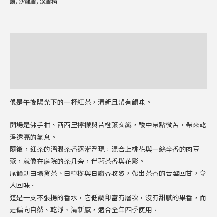
爵
,
沙龍香
,
淡香精
描述
額外資訊
評價 (0)
像是午後陽光下的一杯紅茶，清新且帶有韻味。
開場是佛手柑、西西里檸檬與苦橙葉交織，酸中帶點微苦，帶來乾
淨透亮的氣息。
隨後，紅茶的溫潤茶香逐漸浮現，混合上桃花與一絲辛香的肉豆
蔻，就像在庭院的茶几旁，伴著茶香與花影。
尾韻則由瑪黛茶、白樺樹與白麝香收斂，帶出茶香的苦澀回甘，令
人回味。
這是一支不張揚的香水，它低調卻富有層次，沒有甜膩的果香，而
是偏向自然、乾淨、清新感，適合全年四季使用。