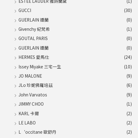
ESTEE LAUDER 雅詩蘭黛
(1)
GUCCI
(30)
GUERLAIN 嬌蘭
(0)
Givenchy 紀梵希
(1)
GOUTAL PARIS
(0)
GUERLAIN 嬌蘭
(0)
HERMES 愛馬仕
(24)
Issey Miyake 三宅一生
(10)
JO MALONE
(9)
JLo 珍妮佛羅培茲
(6)
John Varvatos
(9)
JIMMY CHOO
(1)
KARL 卡爾
(2)
LE LABO
(2)
L‘occitane 歐舒丹
(2)